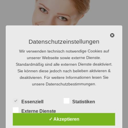
Datenschutzeinstellungen
Wir verwenden technisch notwendige Cookies auf
unserer Webseite sowie externe Dienste.
Standardmäßig sind alle externen Dienste deaktiviert.
Sie können diese jedoch nach belieben aktivieren &
Die richtige Ernährung spielt eine große Rolle für
deaktivieren. Für weitere Informationen lesen Sie
gesunde Zähne. Neben Zucker gibt es viele weitere
unsere Datenschutzbestimmungen.
Nahrungsmittel, die den Zahnschmelz angreifen
können. Wir beraten Sie gerne auf diesem Gebiet.
Essenziell
Statistiken
Sprechen Sie uns an!
Externe Dienste
✓ Akzeptieren