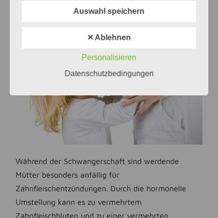
Schwangerenprophylaxe
Auswahl speichern
✕ Ablehnen
Personalisieren
Datenschutzbedingungen
Während der Schwangerschaft sind werdende
Mütter besonders anfällig für
Zahnfleischentzündungen. Durch die hormonelle
Umstellung kann es zu vermehrtem
Zahnfleischbluten und zu einer vermehrten