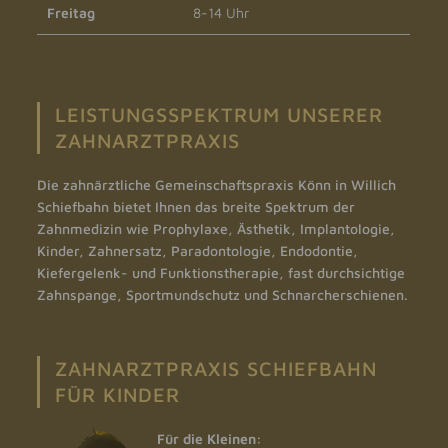
Freitag
8-14 Uhr
LEISTUNGSSPEKTRUM UNSERER
ZAHNARZTPRAXIS
Die zahnärztliche Gemeinschaftspraxis Könn in Willich
Schiefbahn bietet Ihnen das breite Spektrum der
Zahnmedizin wie
Prophylaxe
,
Ästhetik
,
Implantologie
,
Kinder
,
Zahnersatz
,
Paradontologie
,
Endodontie
,
Kiefergelenk- und Funktionstherapie
,
fast durchsichtige
Zahnspange
,
Sportmundschutz und Schnarcherschienen
.
ZAHNARZTPRAXIS SCHIEFBAHN
FÜR KINDER
Für die Kleinen: